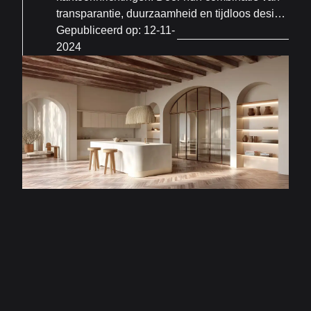
transparantie, duurzaamheid en tijdloos design
worden stalen deuren steeds populairder.
Gepubliceerd op:
12-11-
2024