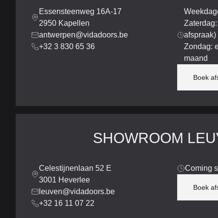
Essensteenweg 16A-17
Weekdage
2950 Kapellen
Zaterdag:
antwerpen@vidadoors.be
afspraak)
+32 3 830 65 36
Zondag: e
maand
Boek af
SHOWROOM LEU
Celestijnenlaan 52 E
Coming 
3001 Heverlee
Boek af
leuven@vidadoors.be
+32 16 11 07 22