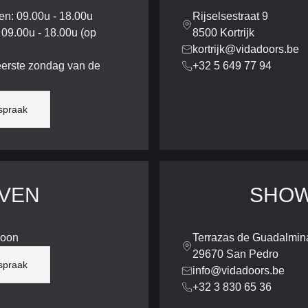
n: 09.00u - 18.00u
Rijselsestraat 9
 09.00u - 18.00u (op
8500 Kortrijk
kortrijk@vidadoors.be
erste zondag van de
+32 5 649 77 94
spraak
VEN
SHOW
soon
Terrazas de Guadalmina
29670 San Pedro
spraak
info@vidadoors.be
+32 3 830 65 36