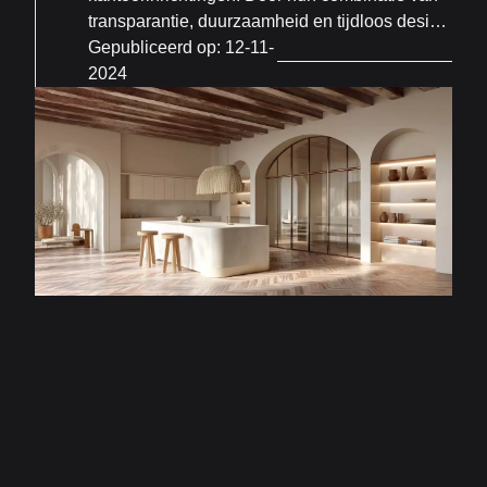
transparantie, duurzaamheid en tijdloos design
worden stalen deuren steeds populairder.
Gepubliceerd op:
12-11-
2024